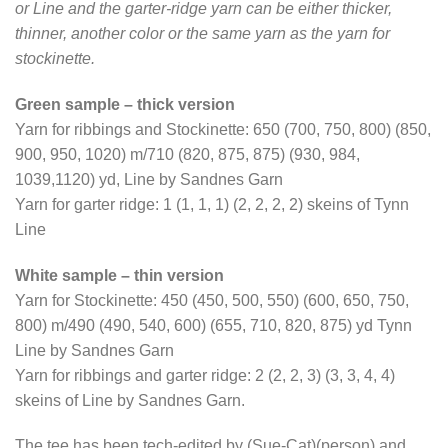
or Line and the garter-ridge yarn can be either thicker,
thinner, another color or the same yarn as the yarn for
stockinette.
Green sample – thick version
Yarn for ribbings and Stockinette: 650 (700, 750, 800) (850,
900, 950, 1020) m/710 (820, 875, 875) (930, 984,
1039,1120) yd, Line by Sandnes Garn
Yarn for garter ridge: 1 (1, 1, 1) (2, 2, 2, 2) skeins of Tynn
Line
White sample – thin version
Yarn for Stockinette: 450 (450, 500, 550) (600, 650, 750,
800) m/490 (490, 540, 600) (655, 710, 820, 875) yd Tynn
Line by Sandnes Garn
Yarn for ribbings and garter ridge: 2 (2, 2, 3) (3, 3, 4, 4)
skeins of Line by Sandnes Garn.
The tee has been tech-edited by (Sue-Cat)(person) and