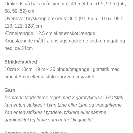
Omkreds på hals (målt ved rib): 49.5 (49.5, 51.5, 53.5) (56,
58, 59, 59) cm
Ovenover bryst/krop omkreds: 86.5 (91, 96.5, 101) (108.5,
113, 121, 128) cm
Ærmelængde: 12.5 cm eller ønsket længde.
Kropslængde målt fra opslagsmaskerne ved ærmegab og
ned: ca 34cm
Strikkefasthed
10cm x 10cm: 19 m x 26 pinde/omgange i glatstrik med
pind 4.5mm efter at strikkeprøven er vasket
Garn
Bemærk! Modellerne leger med 2 garntykkelser. Glatstrik
kan enten strikkes i Tynn Line eller Line og vrangrillerne
kan enten strikkes i tyndere, tykkere eller samme
garnkvalitet og farve som garnet til glatstrik.