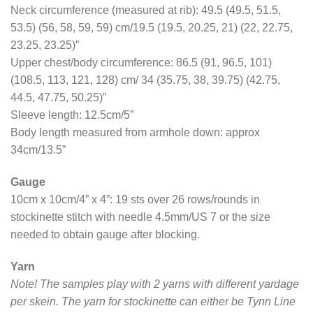
Neck circumference (measured at rib): 49.5 (49.5, 51.5,
53.5) (56, 58, 59, 59) cm/19.5 (19.5, 20.25, 21) (22, 22.75,
23.25, 23.25)”
Upper chest/body circumference: 86.5 (91, 96.5, 101)
(108.5, 113, 121, 128) cm/ 34 (35.75, 38, 39.75) (42.75,
44.5, 47.75, 50.25)”
Sleeve length: 12.5cm/5”
Body length measured from armhole down: approx
34cm/13.5”
Gauge
10cm x 10cm/4” x 4”: 19 sts over 26 rows/rounds in
stockinette stitch with needle 4.5mm/US 7 or the size
needed to obtain gauge after blocking.
Yarn
Note! The samples play with 2 yarns with different yardage
per skein. The yarn for stockinette can either be Tynn Line